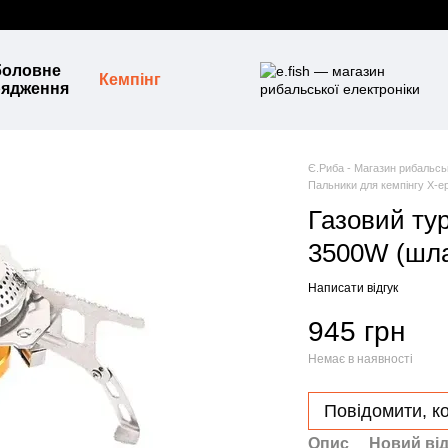
боловне
Кемпінг
рядження
Є.Риба - Магазин рибальськ
Пальники для кемпінгу X-e
Газовий ту
3500W (шла
Написати відгук
945 грн
Немає в наявності
Повідомити, ко
Опис
Новий від