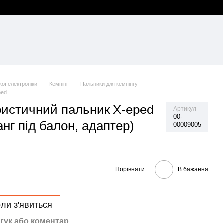
ої електроніки
Кемпінг
Пальники для кемпінгу
ped
ристичний пальник X-eped
Артикул
00-
нг під балон, адаптер)
00009005
Порівняти
В бажання
ли з'явиться
гук або коментар