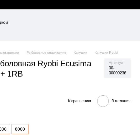
 електроники
Рыболовное снаряжение
Катушки
Катушки Ryobi
боловная Ryobi Ecusima
Артикул
00-
 + 1RB
00000236
К сравнению
В желания
000
8000