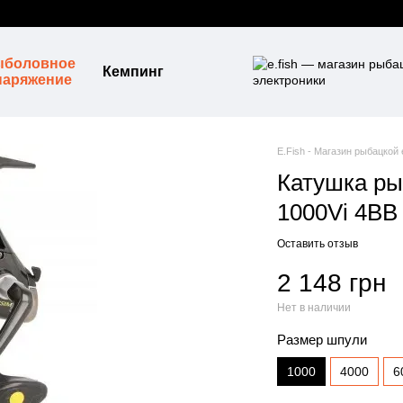
ыболовное
Кемпинг
наряжение
E.Fish - Магазин рыбацкой
Катушка ры
1000Vi 4BB
Оставить отзыв
2 148 грн
Нет в наличии
Размер шпули
1000
4000
6