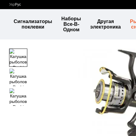
Перейти к основному контенту
Укр
Рус
Наборы
Сигнализаторы
Другая
Р
Все-В-
поклевки
электроника
с
Одном