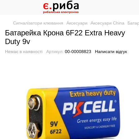
Сигналізатори клювання
Аксесуари
Аксесуари China
Батар
Батарейка Крона 6F22 Extra Heavy
Duty 9v
Немає в наявності
Артикул:
00-00008823
Написати відгук