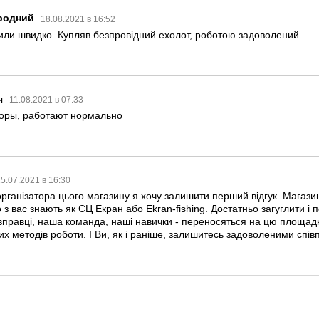
родний
18.08.2021 в 16:52
вили швидко. Купляв безпровідний ехолот, роботою задоволений
ч
11.08.2021 в 07:33
торы, работают нормально
5.07.2021 в 16:30
рганізатора цього магазину я хочу залишити перший відгук. Магазин 
 з вас знають як СЦ Екран або Ekran-fishing. Достатньо загуглити і п
вправці, наша команда, наші навички - переносяться на цю площадк
 методів роботи. І Ви, як і раніше, залишитесь задоволеними спів