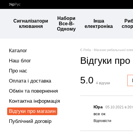
Перейти до основного контенту
Укр
Рус
Набори
Сигналізатори
Інша
Ри
Все-В-
клювання
електроніка
спо
Одному
Каталог
Є.Риба - Магазин рибальської елек
Відгуки про
Наш блог
Про нас
5.0
Оплата і доставка
4
відгуки
Обмін та повернення
Контактна інформація
Юра
05.10.2021 в 20
Відгуки про магазин
все ок
Публічний договір
Відповісти