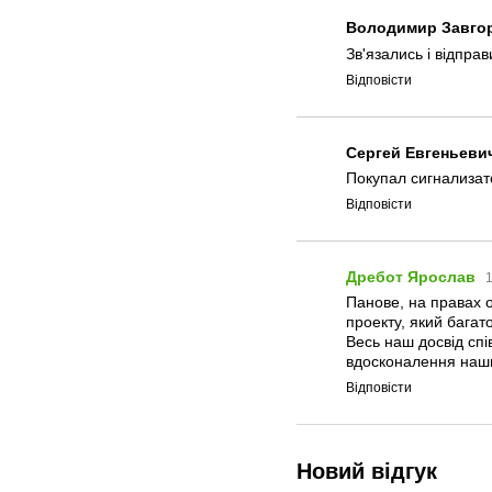
Володимир Завго
Зв'язались і відпра
Відповісти
Сергей Евгеньеви
Покупал сигнализа
Відповісти
Дребот Ярослав
1
Панове, на правах о
проекту, який багато
Весь наш досвід спі
вдосконалення наших
Відповісти
Новий відгук