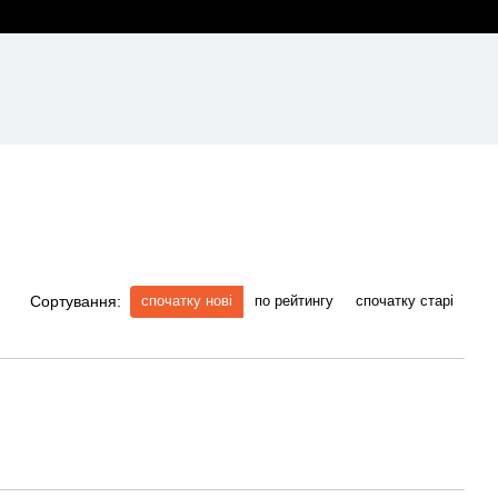
спочатку нові
по рейтингу
спочатку старі
Сортування: