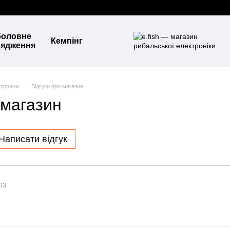
боловне
Кемпінг
рядження
троніки
Відгуки про магазин
 магазин
Написати відгук
:03