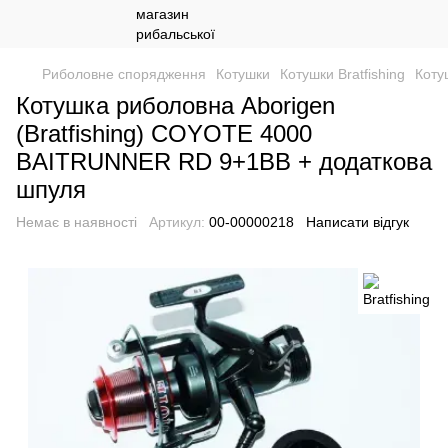
Риболовне спорядження
Котушки
Котушки Bratfishing
Коту
Котушка риболовна Aborigen
(Bratfishing) COYOTE 4000
BAITRUNNER RD 9+1BB + додаткова
шпуля
Немає в наявності
Артикул:
00-00000218
Написати відгук