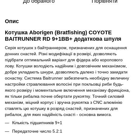
До обраного
Порівняти
Опис
Котушка Aborigen (Bratfishing) COYOTE
BAITRUNNER RD 9+1BB+ додаткова шпуля
Серія котушок з байтраннером, призначених для оснащення
донних снастей. Різні модифікації в розмірі, дозволяють
підібрати оптимальний варіант для фідера або коропового
лову. Котушки володіють надійним і довговічним механізмом,
добре укладають шнури, дозволяють далеко і точно закидати
оснастку. Система Baitrunner забезпечить необхідну величину
настройки стравлювання волосіні при покльовці риби будь-
якого розміру і моментальне включення механізму фрикціона,
як тільки рибалка почне обертати рукоятку. Точний силовий
механізм, міцний корпус і зручна рукоятка з CNC алюмінію
ставлять цю котушку в розряд снастей, призначених для
рибалок, для яких надійність снасті - основна вимога.
Кількість підшипників 9+1
Передаточне число 5.2:1