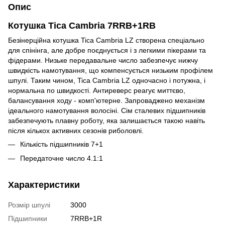
Опис
Котушка Tica Cambria 7RRB+1RB
Безінерційна котушка Tica Cambria LZ створена спеціально
для спінінга, але добре поєднується і з легкими пікерами та
фідерами. Низьке передавальне число забезпечує нижчу
швидкість намотування, що компенсується низьким профілем
шпулі. Таким чином, Tica Cambria LZ одночасно і потужна, і
нормальна по швидкості. Антиреверс реагує миттєво,
балансування ходу - комп'ютерне. Запроваджено механізм
ідеального намотування волосіні. Сім сталевих підшипників
забезпечують плавну роботу, яка залишається такою навіть
після кількох активних сезонів риболовлі.
Кількість підшипників 7+1
Передаточне число 4.1:1
Характеристики
Розмір шпулі
3000
Підшипники
7RRB+1R