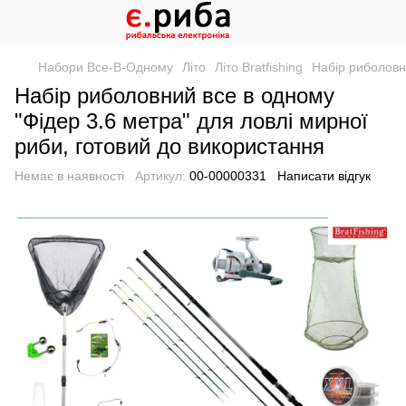
Набори Все-В-Одному
Літо
Літо Bratfishing
Набір риболовн
Набір риболовний все в одному
"Фідер 3.6 метра" для ловлі мирної
риби, готовий до використання
Немає в наявності
Артикул:
00-00000331
Написати відгук