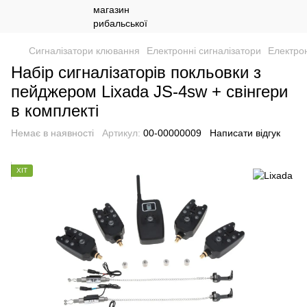
Сигналізатори клювання
Електронні сигналізатори
Електрон
Набір сигналізаторів покльовки з
пейджером Lixada JS-4sw + свінгери
в комплекті
Немає в наявності
Артикул:
00-00000009
Написати відгук
ХІТ