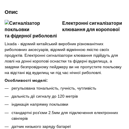
Опис
Електронні сигналізатори
клювання для коропової
та фідерної риболовлі
Lixada - відомий китайський виробник різноманітних
риболовних аксесуарів, відомий відмінною якістю своїх
продуктів. Електронні сигналізатори клювання підійдуть для
ловлі на донні коропові оснастки та фідерні вудилища, а
завдяки безпровідному пейджеру ви не пропустите покльовку
на відстані від вудилищ чи під час нічної риболовлі.
Особливості моделі:
регульована тональність, гучність, чутливість
дальність дії сигналу до 120 метрів
індикація напрямку покльовки
стандартні роз'єми 2.5мм для підключення електронних
свінгерів
датчик низького заряду батареї