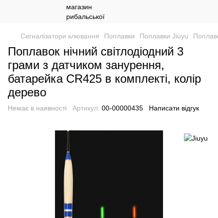
Сигналізатори клювання
Поплавки
Поплавки Jiuyu
Поплаво
Поплавок нічний світлодіодний 3
грами з датчиком занурення,
батарейка CR425 в комплекті, колір
дерево
Немає в наявності
Артикул:
00-00000435
Написати відгук