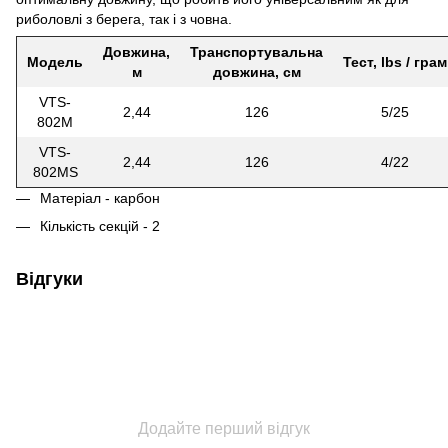
риболовлі з берега, так і з човна.
Довжина,
Транспортувальна
Модель
Тест, lbs / грам
м
довжина, cм
VTS-
2,44
126
5/25
802M
VTS-
2,44
126
4/22
802MS
Матеріал - карбон
Кількість секцій - 2
Відгуки
Додайте перший відгук