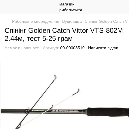
Риболовне спорядження
Вудилища
Спінінг Golden Catch V
Спінінг Golden Catch Vittor VTS-802M
2.44м, тест 5-25 грам
Немає в наявності
Артикул:
00-00008510
Написати відгук