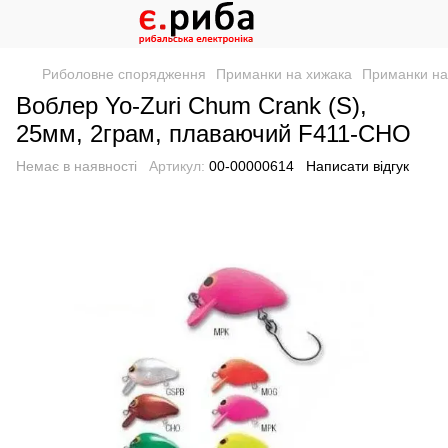
Риболовне спорядження
Приманки на хижака
Приманки на 
Воблер Yo-Zuri Chum Crank (S),
25мм, 2грам, плаваючий F411-CHO
Немає в наявності
Артикул:
00-00000614
Написати відгук