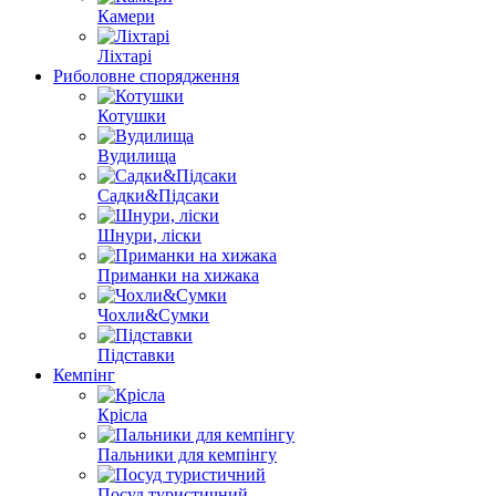
Камери
Ліхтарі
Риболовне спорядження
Котушки
Вудилища
Садки&Підсаки
Шнури, ліски
Приманки на хижака
Чохли&Сумки
Підставки
Кемпінг
Крісла
Пальники для кемпінгу
Посуд туристичний