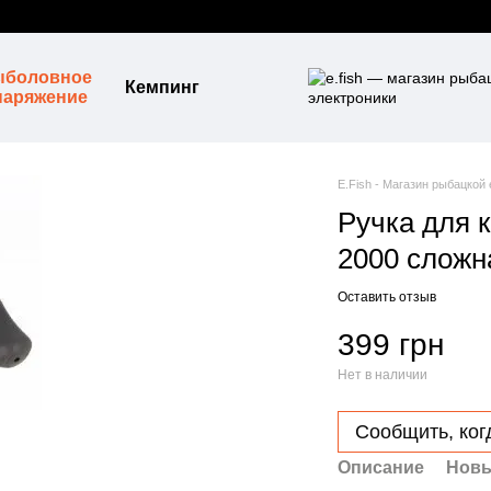
ыболовное
Кемпинг
наряжение
E.Fish - Магазин рыбацкой
Ручка для к
2000 сложна
Оставить отзыв
399 грн
Нет в наличии
Сообщить, ког
Описание
Новы