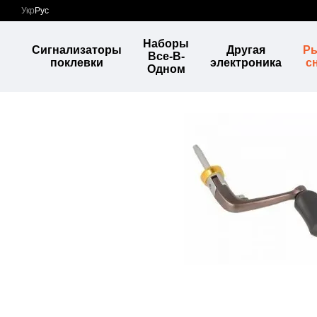
Перейти к основному контенту
Укр
Рус
Наборы
Сигнализаторы
Другая
Р
Все-В-
поклевки
электроника
с
Одном