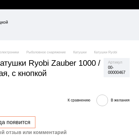
 електроники
Рыболовное снаряжение
Катушки
Катушки Ryobi
атушки Ryobi Zauber 1000 /
Артикул
00-
я, с кнопкой
00000467
К сравнению
В желания
да появится
й отзыв или комментарий