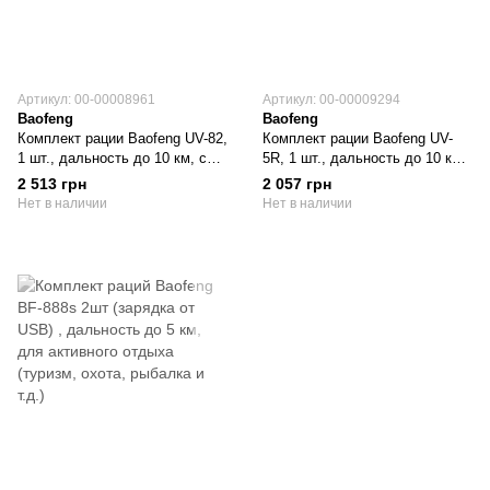
Артикул: 00-00008961
Артикул: 00-00009294
Baofeng
Baofeng
Комплект рации Baofeng UV-82,
Комплект рации Baofeng UV-
1 шт., дальность до 10 км, с
5R, 1 шт., дальность до 10 км,
наушниками
с наушниками
2 513 грн
2 057 грн
Нет в наличии
Нет в наличии