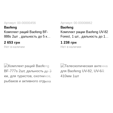
Артикул: 00-00000456
Артикул: 00-00008862
Baofeng
Baofeng
Комплект раций Baofeng BF-
Комплект рации Baofeng UV-82
888s 2шт , дальность до 5 км,
Forest, 1 шт., дальность до 16
для туристов, охотников,
км, с наушниками и
2 653 грн
1 238 грн
рыбаков и активного отдыха
дополнительной антенной
Нет в наличии
Нет в наличии