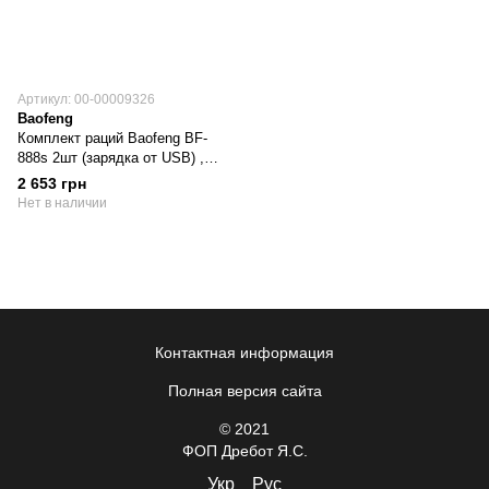
Артикул: 00-00009326
Baofeng
Комплект раций Baofeng BF-
888s 2шт (зарядка от USB) ,
дальность до 5 км, для
2 653 грн
активного отдыха (туризм,
Нет в наличии
охота, рыбалка и т.д.)
Контактная информация
Полная версия сайта
© 2021
ФОП Дребот Я.С.
Укр
Рус