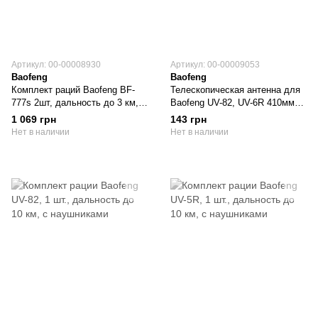
Артикул: 00-00008930
Артикул: 00-00009053
Baofeng
Baofeng
Комплект раций Baofeng BF-
Телескопическая антенна для
777s 2шт, дальность до 3 км,
Baofeng UV-82, UV-6R 410мм
для туристов, охотников,
1шт
1 069 грн
143 грн
рыбаков и активного отдыха
Нет в наличии
Нет в наличии