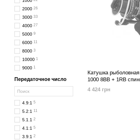
1000
26
2000
33
3000
27
4000
9
5000
11
6000
3
8000
1
10000
1
9000
Катушка рыболовная 
1000 8BB + 1RB спин
Передаточное число
4 424 грн
5
4.9:1
11
5.2:1
2
5.1.1
5
4.1:1
2
3.9:1