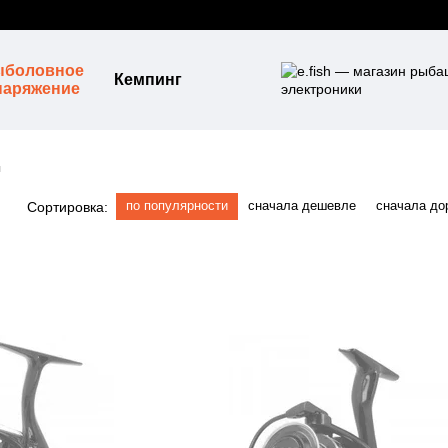
ыболовное
Кемпинг
наряжение
и
по популярности
сначала дешевле
сначала до
Сортировка: