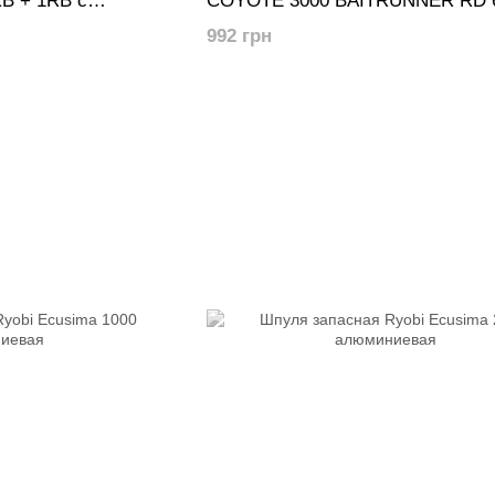
B + 1RB с
COYOTE 3000 BAITRUNNER RD 
повых удилищ
дополнительная шпуля
992 грн