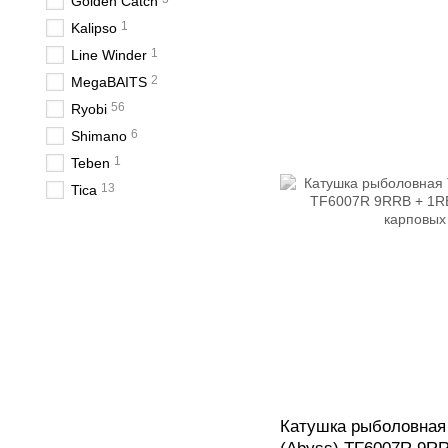
Golden Catch
1
Kalipso
1
Line Winder
2
MegaBAITS
56
Ryobi
6
Shimano
1
Teben
13
Tica
Катушка рыболовная 