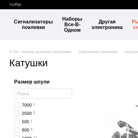
Перейти к основному контенту
Укр
Рус
Наборы
Сигнализаторы
Другая
Р
Все-В-
поклевки
электроника
с
Одном
E.Fish - Магазин рыбацкой електроники
Рыболовное снаряжение
Катушк
Катушки
Размер шпули
1
7000
3
2500
1
500
4
800
22