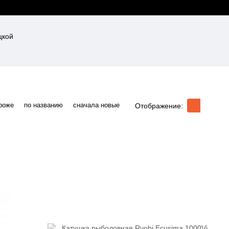
роже
по названию
сначала новые
Отображение: