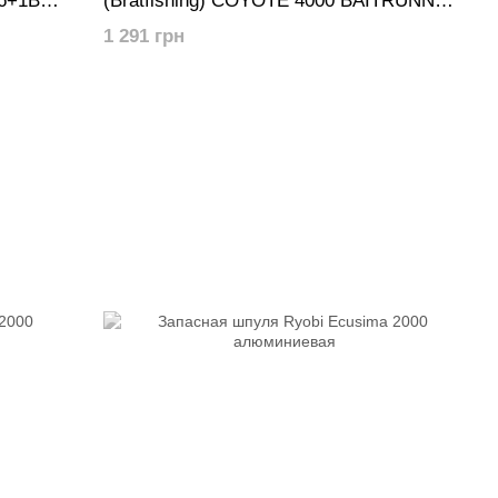
6+1BB +
(Bratfishing) COYOTE 4000 BAITRUNNER
RD 6 + 1BB + дополнительная шпуля
1 291 грн