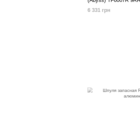
(Abyss) TF6007R 9RR
бейтраннер для кар
6 331 грн