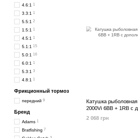
1
4.6:1
1
3.3:1
2
5.5:1
1
1.5:1
1
4.5:1
15
5.1:1
16
5.0:1
1
6.0:1
3
5.3:1
1
4.8:1
Фрикционный тормоз
9
передний
Катушка рыболовная
2000Vi 6BB + 1RB с 
Бренд
шпулей
2 068 грн
1
Adams
7
Bratfishing
3