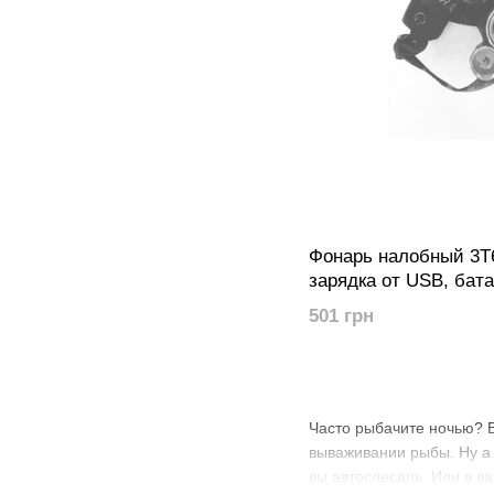
Фонарь налобный 3T6
зарядка от USB, бата
комплекте
501 грн
Часто рыбачите ночью? В
вываживании рыбы. Ну а 
вы автослесарь. Или в в