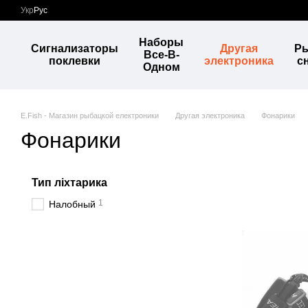
Перейти к основному контенту
Укр
Рус
Наборы
Сигнализаторы
Другая
Р
Все-В-
поклевки
электроника
с
Одном
E.Fish - Магазин рыбацкой електроники
Другая электроника
Фонарики
Фонарики
Тип ліхтарика
1
Налобный