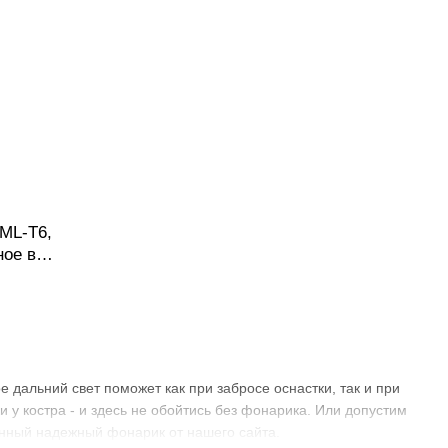
ML-T6,
ное в
 дальний свет поможет как при забросе оснастки, так и при
 у костра - и здесь не обойтись без фонарика. Или допустим
венный надежный фонарик от нашего сайта.