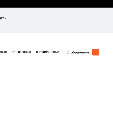
роже
по названию
сначала новые
Отображение: