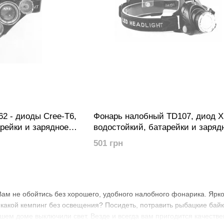
2 - диоды Cree-T6,
Фонарь налобный TD107, диод X
рейки и зарядное в
водостойкий, батарейки и заряд
комплекте
501 грн
ам не обойтись без хорошего, удобного налобного фонарика. Яркое
какой кемпинг без освещения? Посидеть, потравить рыбацкие байки
ашем доме выключили свет. Везде и всегда вам пригодится качест