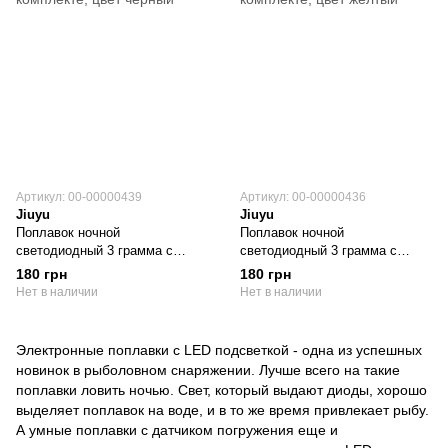
Артикул: 00-00000439
Артикул: 00-00000436
Jiuyu
Jiuyu
Поплавок ночной
Поплавок ночной
светодиодный 3 грамма с
светодиодный 3 грамма с
датчиком погружения,
датчиком погружения,
180 грн
180 грн
батарейка CR425 в комплекте,
батарейка CR425 в комплекте,
Нет в наличии
Нет в наличии
цвет черный
цвет желтый
Электронные поплавки с LED подсветкой - одна из успешных
новинок в рыболовном снаряжении. Лучше всего на такие
поплавки ловить ночью. Свет, который выдают диоды, хорошо
выделяет поплавок на воде, и в то же время привлекает рыбу.
А умные поплавки с датчиком погружения еще и