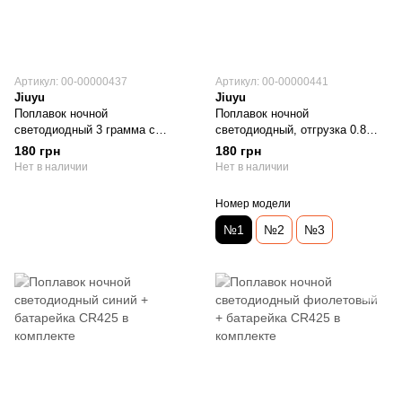
Артикул: 00-00000437
Артикул: 00-00000441
Jiuyu
Jiuyu
Поплавок ночной
Поплавок ночной
светодиодный 3 грамма с
светодиодный, отгрузка 0.8
датчиком погружения,
грамм, 13см, белый +
180 грн
180 грн
батарейка CR425 в комплекте,
батарейка CR425 в комплекте
Нет в наличии
Нет в наличии
цвет зеленый
Номер модели
№1
№2
№3