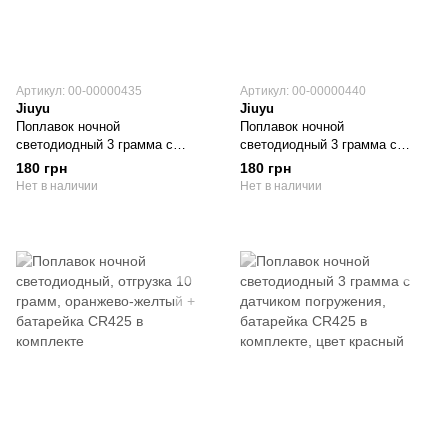
Артикул: 00-00000435
Артикул: 00-00000440
Jiuyu
Jiuyu
Поплавок ночной
Поплавок ночной
светодиодный 3 грамма с
светодиодный 3 грамма с
датчиком погружения,
датчиком погружения,
180 грн
180 грн
батарейка CR425 в комплекте,
батарейка CR425 в комплекте,
Нет в наличии
Нет в наличии
цвет дерево
цвет черный