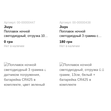
Артикул: 00-00000447
Артикул: 00-00000438
Jiuyu
Jiuyu
Поплавок ночной
Поплавок ночной
светодиодный, отгрузка 10
светодиодный 3 грамма с
грамм, оранжево-желтый +
датчиком погружения,
0 грн
180 грн
батарейка CR425 в комплекте
батарейка CR425 в комплекте,
Нет в наличии
Нет в наличии
цвет красный