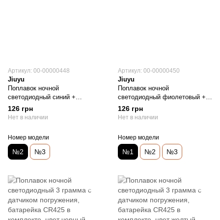
Артикул: 00-00000448
Артикул: 00-00000450
Jiuyu
Jiuyu
Поплавок ночной
Поплавок ночной
светодиодный синий +
светодиодный фиолетовый +
батарейка CR425 в комплекте
батарейка CR425 в комплекте
126 грн
126 грн
Нет в наличии
Нет в наличии
Номер модели
Номер модели
№2
№3
№1
№2
№3