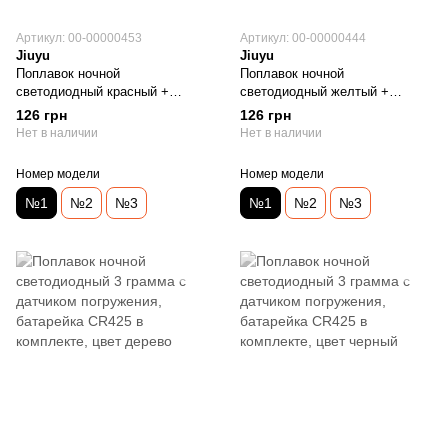
Артикул: 00-00000453
Артикул: 00-00000444
Jiuyu
Jiuyu
Поплавок ночной
Поплавок ночной
светодиодный красный +
светодиодный желтый +
батарейка CR425 в комплекте
батарейка CR425 в комплекте
126 грн
126 грн
Нет в наличии
Нет в наличии
Номер модели
Номер модели
№1
№2
№3
№1
№2
№3