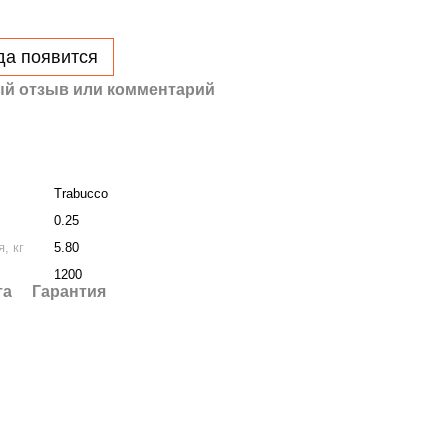
да появится
й отзыв или комментарий
Trabucco
0.25
, кг
5.80
1200
та
Гарантия