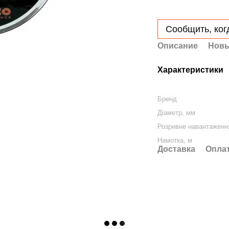
Сообщить, ког
Описание
Новы
Характеристики
Бренд
Діаметр, мм
Розривне навантаження
Намотка, м
Доставка
Опла