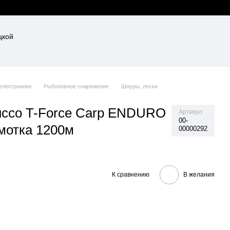
 електроники
Рыболовное снаряжение
Шнуры, лески
ucco T-Force Carp ENDURO
Артикул
00-
амотка 1200м
00000292
К сравнению
В желания