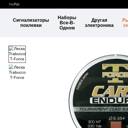
Перейти к основному контенту
Укр
Рус
Наборы
Сигнализаторы
Другая
Р
Все-В-
поклевки
электроника
с
Одном