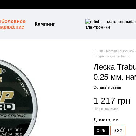
ыболовное
Кемпинг
наряжение
E.Fish - Магазин рыбацкой
Шнуры, лески Trabucco
Леска Trab
0.25 мм, н
Оставить отзыв
1 217 грн
Нет в наличии
Діаметр, мм
0.25
0.32