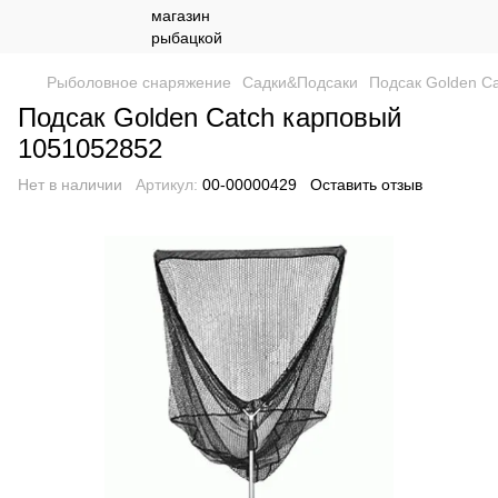
Рыболовное снаряжение
Садки&Подсаки
Подсак Golden C
Подсак Golden Catch карповый
1051052852
Нет в наличии
Артикул:
00-00000429
Оставить отзыв