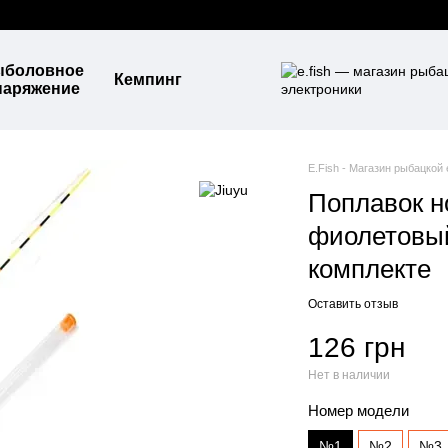
ыболовное
Кемпинг
наряжение
E.Fish - Магазин рыбацкой
Поплавок н
фиолетовый
комплекте
Оставить отзыв
126 грн
Нет в наличии
Номер модели
№1
№2
№3