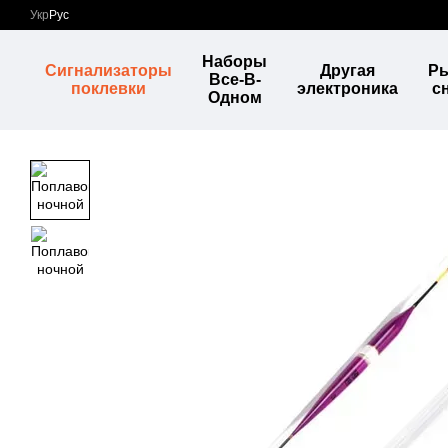
Перейти к основному контенту
Укр
Рус
Наборы
Сигнализаторы
Другая
Р
Все-В-
поклевки
электроника
с
Одном