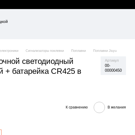
 електроники
Сигнализаторы поклевки
Поплавки
Поплавки Jiuyu
очной светодиодный
Артикул
00-
 + батарейка CR425 в
00000450
К сравнению
В желания