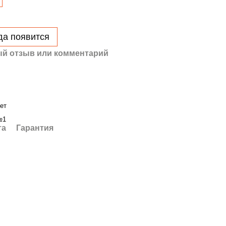
да появится
й отзыв или комментарий
ет
№1
та
Гарантия