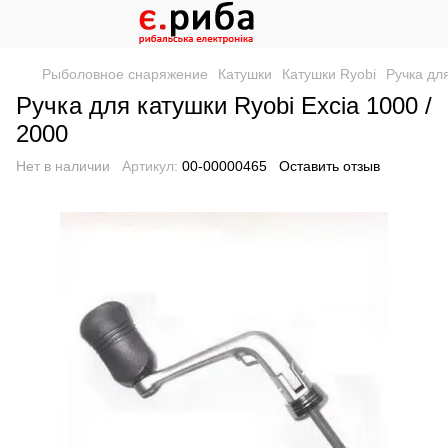
Рыболовное снаряжение
Катушки
Катушки Ryobi
Ручка для
Ручка для катушки Ryobi Excia 1000 /
2000
Нет в наличии
Артикул:
00-00000465
Оставить отзыв