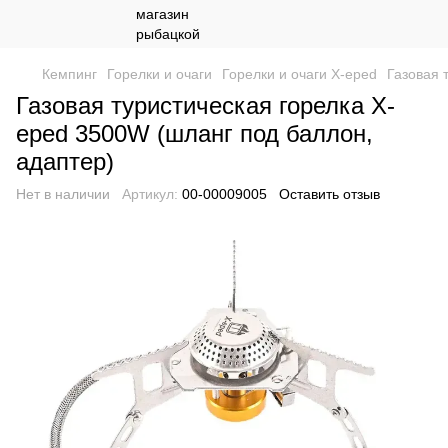
Кемпинг
Горелки и очаги
Горелки и очаги X-eped
Газовая 
Газовая туристическая горелка X-
eped 3500W (шланг под баллон,
адаптер)
Нет в наличии
Артикул:
00-00009005
Оставить отзыв